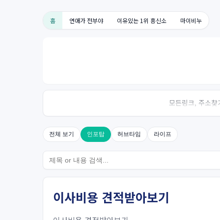
홈
연애가 전부야
이유있는 1위 흥신소
마이비누
모든링크, 주소찾기
전체 보기
인포탑
허브타임
라이프
이사비용 견적받아보기