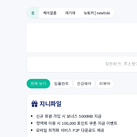
홈
케이알좀
여기여
뉴토끼 | newtoki
모든링크, 주소찾기
전체 보기
임플란트
건강쉐어
리뷰어
지니파일
신규 회원 가입 시 보너스 5000MB 지급
정액제 이용 시 100,000 포인트 쿠폰 지급 이벤트
모바일 최적화 서비스 P2P 다운로드 제공